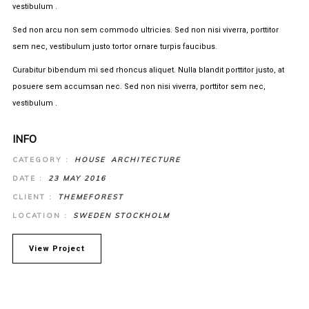
vestibulum .
Sed non arcu non sem commodo ultricies. Sed non nisi viverra, porttitor
sem nec, vestibulum justo tortor ornare turpis faucibus.
Curabitur bibendum mi sed rhoncus aliquet. Nulla blandit porttitor justo, at
posuere sem accumsan nec. Sed non nisi viverra, porttitor sem nec,
vestibulum .
INFO
CATEGORY :
HOUSE
ARCHITECTURE
DATE :
23 MAY 2016
CLIENT :
THEMEFOREST
LOCATION :
SWEDEN STOCKHOLM
View Project