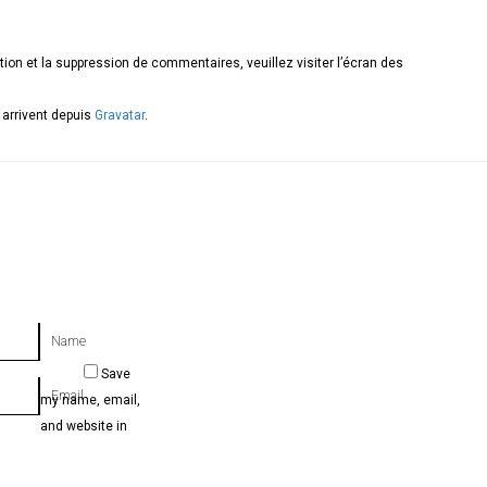
tion et la suppression de commentaires, veuillez visiter l’écran des
arrivent depuis
Gravatar
.
Name
Save
Email
my name, email,
and website in