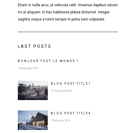
Etiam in nulla arcu, ut vehicula velit. Vivamus dapibus rutrum
mi ut aliquam. In hac habitasse platea dictumst. Integer
sagittis neque a tortor tempor in porta sem vulputate.
LAST POSTS
BONJOUR TOUT LE MONDE !
5 December 2021
BLOG POST
TITLE
1
16 February 2016
BLOG POST
TITLE
4
7 February 2016