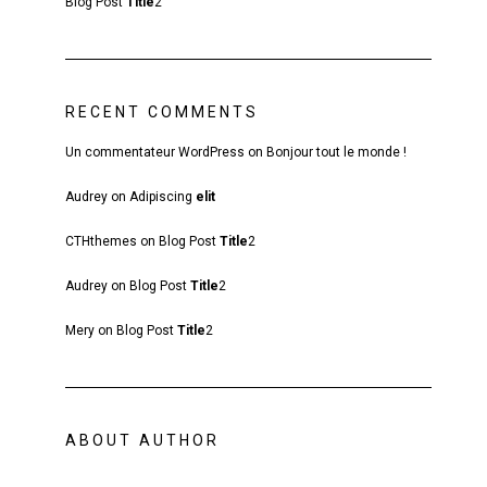
Blog Post
Title
2
RECENT COMMENTS
Un commentateur WordPress
on
Bonjour tout le monde !
Audrey
on
Adipiscing
elit
CTHthemes
on
Blog Post
Title
2
Audrey
on
Blog Post
Title
2
Mery
on
Blog Post
Title
2
ABOUT AUTHOR